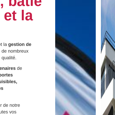
, bâtie
 et la
t la
gestion de
e
de nombreux
qualité.
enaires
de
portes
isibles,
es
r de notre
utes vos