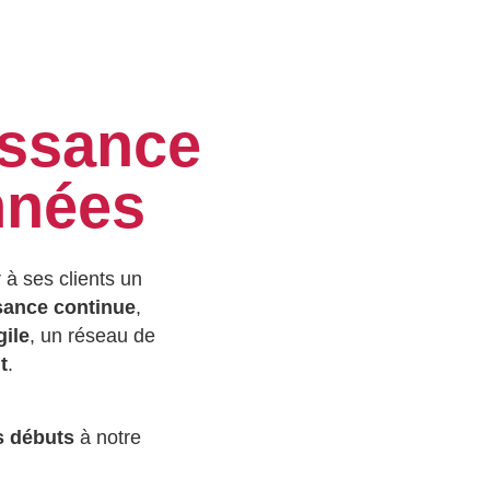
issance
années
r à ses clients un
sance continue
,
gile
, un réseau de
t
.
s débuts
à notre