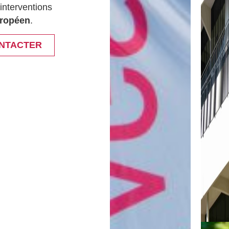
 interventions
uropéen
.
NTACTER