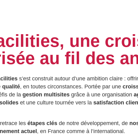
cilities, une cro
isée au fil des 
ilities
s’est construit autour d’une ambition claire : offri
e
qualité
, en toutes circonstances. Portée par une
crois
éfis de la
gestion multisites
grâce à une organisation
a
solides
et une culture tournée vers la
satisfaction clien
retrace les
étapes clés
de notre développement, de
no
nement actuel
, en France comme à l’international.